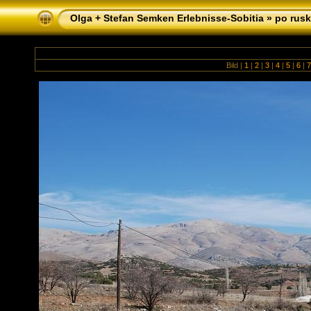
Olga + Stefan Semken Erlebnisse-Sobitia
»
po rusk
Bild |
1
|
2
|
3
|
4
|
5
|
6
|