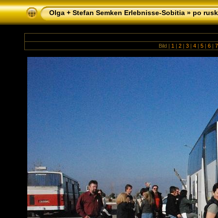
Olga + Stefan Semken Erlebnisse-Sobitia
»
po rusk
Bild |
1
|
2
|
3
|
4
|
5
|
6
|