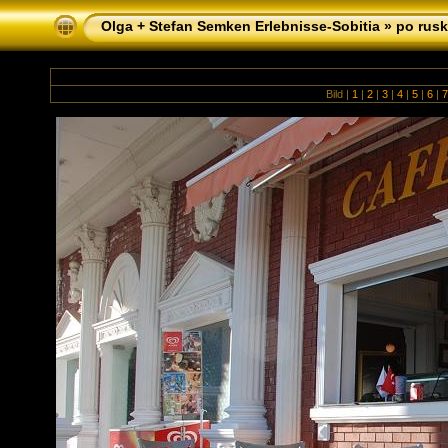
Olga + Stefan Semken Erlebnisse-Sobitia
»
po rusk
Bild |
1
|
2
|
3
|
4
|
5
|
6
|