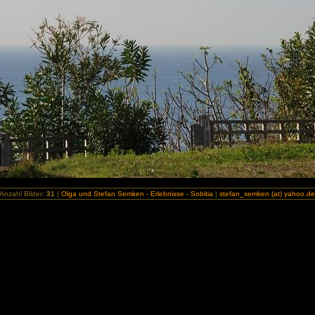
Anzahl Bilder:
31
|
Olga und Stefan Semken - Erlebnisse - Sobitia
|
stefan_semken (at) yahoo.d