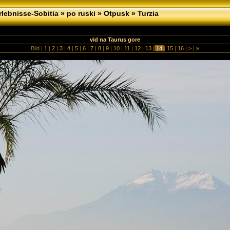
lebnisse-Sobitia
»
po ruski
»
Otpusk
»
Turzia
vid na Taurus gore
Bild |
1
|
2
|
3
|
4
|
5
|
6
|
7
|
8
|
9
|
10
|
11
|
12
|
13
|
14
|
15
|
16
|
>
|
»