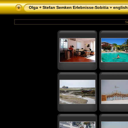
Olga + Stefan Semken Erlebnisse-Sobitia
»
english
Se