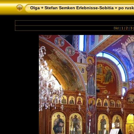
Olga + Stefan Semken Erlebnisse-Sobitia
»
po rusk
Bild |
1
|
2
|
3
|