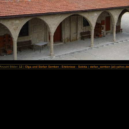
Anzahl Bilder:
12
|
Olga und Stefan Semken - Erlebnisse - Sobitia
|
stefan_semken (at) yahoo.d