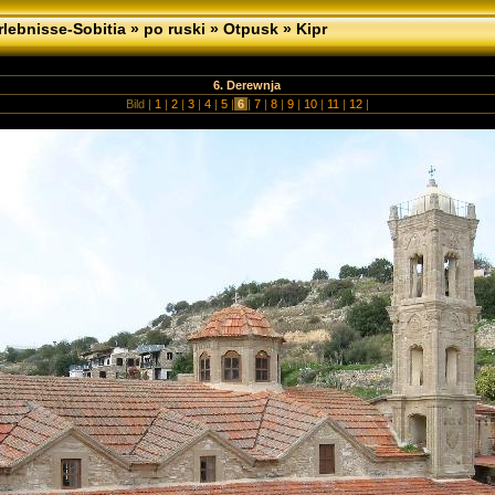
lebnisse-Sobitia
»
po ruski
»
Otpusk
»
Kipr
6. Derewnja
Bild |
1
|
2
|
3
|
4
|
5
|
6
|
7
|
8
|
9
|
10
|
11
|
12
|