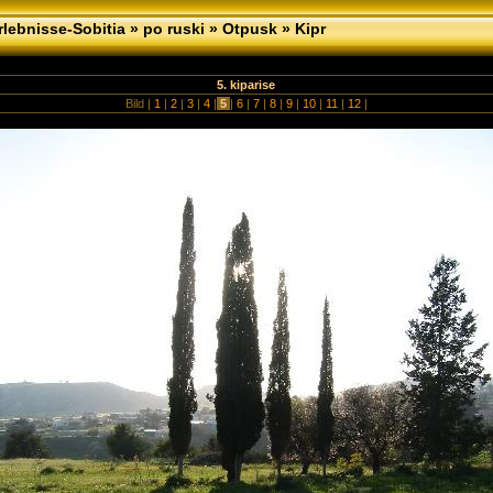
lebnisse-Sobitia
»
po ruski
»
Otpusk
»
Kipr
5. kiparise
Bild |
1
|
2
|
3
|
4
|
5
|
6
|
7
|
8
|
9
|
10
|
11
|
12
|