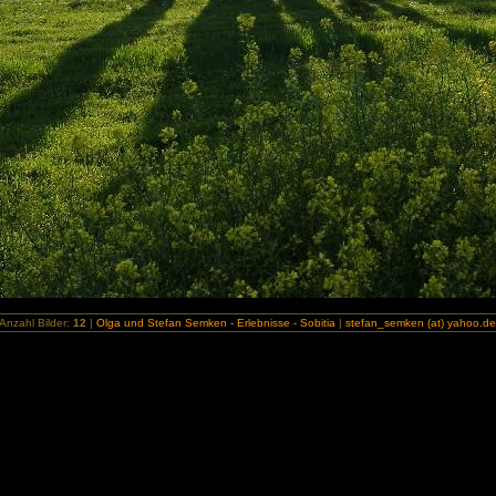
Anzahl Bilder:
12
|
Olga und Stefan Semken - Erlebnisse - Sobitia
|
stefan_semken (at) yahoo.d