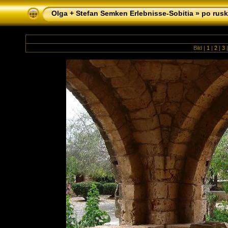
Olga + Stefan Semken Erlebnisse-Sobitia
»
po rusk
Bild |
1
|
2
|
3
|